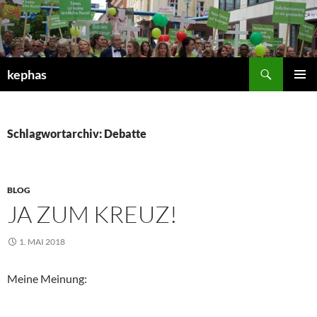
Zum
Inhalt
springen
Suchen
kephas
PRIMÄR
MENÜ
Schlagwortarchiv: Debatte
BLOG
JA ZUM KREUZ!
1. MAI 2018
Meine Meinung: