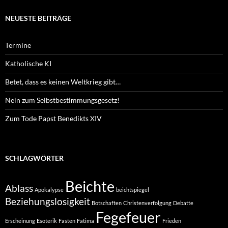
NEUESTE BEITRÄGE
Termine
Katholische KI
Betet, dass es keinen Weltkrieg gibt…
Nein zum Selbstbestimmungsgesetz!
Zum Tode Papst Benedikts XIV
SCHLAGWÖRTER
Beichte
Ablass
Apokalypse
beichtspiegel
Beziehungslosigkeit
Botschaften
Christenverfolgung
Debatte
Fegefeuer
Erscheinung
Esoterik
Fasten
Fatima
Frieden