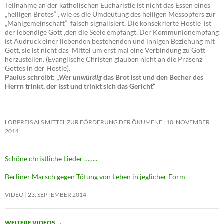
Teilnahme an der katholischen Eucharistie ist nicht das Essen eines
„heiligen Brotes“ , wie es die Umdeutung des heiligen Messopfers zur
„Mahlgemeinschaft“ falsch signalisiert. Die konsekrierte Hostie ist
der lebendige Gott ,den die Seele empfängt. Der Kommunionempfang
ist Audruck einer liebenden bestehenden und innigen Beziehung mit
Gott, sie ist nicht das Mittel um erst mal eine Verbindung zu Gott
herzustellen. (Evanglische Christen glauben nicht an die Präsenz
Gottes in der Hostie).
Paulus schreibt: „
Wer unwürdig
das Brot isst und den Becher des
Herrn trinkt, der isst und trinkt sich das Gericht“
LOBPREIS ALS MITTEL ZUR FÖRDERUNG DER ÖKUMENE
10. NOVEMBER
2014
Schöne christliche Lieder ……..
Berliner Marsch gegen Tötung von Leben in jeglicher Form
VIDEO
23. SEPTEMBER 2014
WEITERE VIDEOS
→