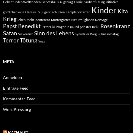
Gebet für den Weltfrieden
Gebetshaus Augsburg
Glorie
Grubenflutung Initiative
Kinder
Kita
göttlicher wille
Häresie
IS
Jugend schützen
Kampfsportarten
Krieg
leben
Mehr-Konferenz
Muttergottes
Naturreligionen
New Age
Papst Benedikt
Rosenkranz
Pater Pio
Prager Jesukind
priester
Reiki
Satan
Sinn des Lebens
Sievernich
Synodaler Weg
Sühnesamstag
Terror
Tötung
Yoga
META
Anmelden
Eintrags-Feed
Kommentar-Feed
WordPress.org
KATH.NET