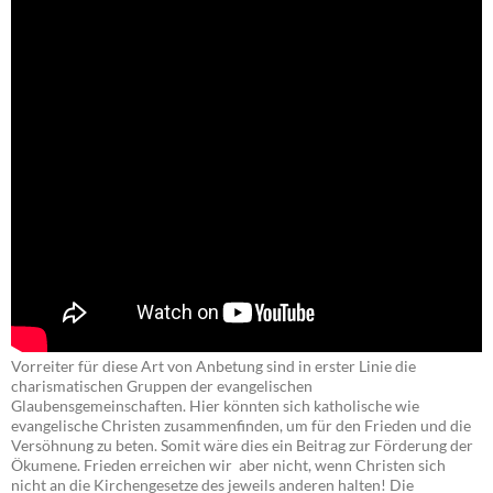
Vorreiter für diese Art von Anbetung sind in erster Linie die
charismatischen Gruppen der evangelischen
Glaubensgemeinschaften. Hier könnten sich katholische wie
evangelische Christen zusammenfinden, um für den Frieden und die
Versöhnung zu beten. Somit wäre dies ein Beitrag zur Förderung der
Ökumene. Frieden erreichen wir aber nicht, wenn Christen sich
nicht an die Kirchengesetze des jeweils anderen halten! Die