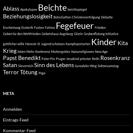
Beichte
Ablass
Apokalypse
beichtspiegel
Beziehungslosigkeit
Botschaften
Christenverfolgung
Debatte
Fegefeuer
Erscheinung
Esoterik
Fasten
Fatima
Frieden
Gebet für den Weltfrieden
Gebetshaus Augsburg
Glorie
Grubenflutung Initiative
Kinder
Kita
göttlicher wille
Häresie
IS
Jugend schützen
Kampfsportarten
Krieg
leben
Mehr-Konferenz
Muttergottes
Naturreligionen
New Age
Papst Benedikt
Rosenkranz
Pater Pio
Prager Jesukind
priester
Reiki
Satan
Sinn des Lebens
Sievernich
Synodaler Weg
Sühnesamstag
Terror
Tötung
Yoga
META
Anmelden
Eintrags-Feed
Kommentar-Feed