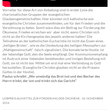
Vorreiter für diese Art von Anbetung sind in erster Linie die
charismatischen Gruppen der evangelischen
Glaubensgemeinschaften. Hier könnten sich katholische wie
evangelische Christen zusammenfinden, um für den Frieden und die
Versöhnung zu beten. Somit wäre dies ein Beitrag zur Förderung der
Ökumene. Frieden erreichen wir aber nicht, wenn Christen sich
nicht an die Kirchengesetze des jeweils anderen halten! Die
Teilnahme an der katholischen Eucharistie ist nicht das Essen eines
„heiligen Brotes“ , wie es die Umdeutung des heiligen Messopfers zur
„Mahlgemeinschaft“ falsch signalisiert. Die konsekrierte Hostie ist
der lebendige Gott ,den die Seele empfängt. Der Kommunionempfang
ist Audruck einer liebenden bestehenden und innigen Beziehung mit
Gott, sie ist nicht das Mittel um erst mal eine Verbindung zu Gott
herzustellen. (Evanglische Christen glauben nicht an die Präsenz
Gottes in der Hostie).
Paulus schreibt: „
Wer unwürdig
das Brot isst und den Becher des
Herrn trinkt, der isst und trinkt sich das Gericht“
LOBPREIS ALS MITTEL ZUR FÖRDERUNG DER ÖKUMENE
10. NOVEMBER
2014