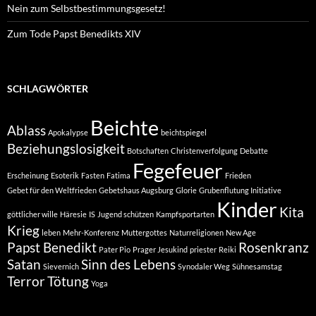
Nein zum Selbstbestimmungsgesetz!
Zum Tode Papst Benedikts XIV
SCHLAGWÖRTER
Beichte
Ablass
Apokalypse
beichtspiegel
Beziehungslosigkeit
Botschaften
Christenverfolgung
Debatte
Fegefeuer
Erscheinung
Esoterik
Fasten
Fatima
Frieden
Gebet für den Weltfrieden
Gebetshaus Augsburg
Glorie
Grubenflutung Initiative
Kinder
Kita
göttlicher wille
Häresie
IS
Jugend schützen
Kampfsportarten
Krieg
leben
Mehr-Konferenz
Muttergottes
Naturreligionen
New Age
Papst Benedikt
Rosenkranz
Pater Pio
Prager Jesukind
priester
Reiki
Satan
Sinn des Lebens
Sievernich
Synodaler Weg
Sühnesamstag
Terror
Tötung
Yoga