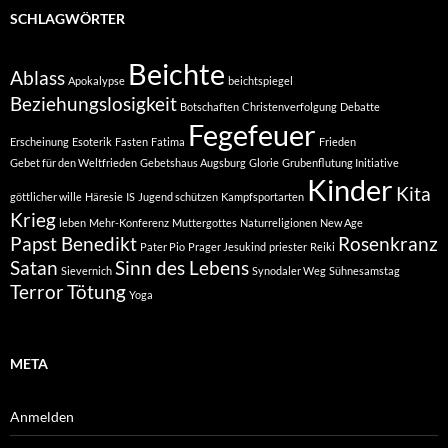
SCHLAGWÖRTER
Beichte
Ablass
Apokalypse
beichtspiegel
Beziehungslosigkeit
Botschaften
Christenverfolgung
Debatte
Fegefeuer
Erscheinung
Esoterik
Fasten
Fatima
Frieden
Gebet für den Weltfrieden
Gebetshaus Augsburg
Glorie
Grubenflutung Initiative
Kinder
Kita
göttlicher wille
Häresie
IS
Jugend schützen
Kampfsportarten
Krieg
leben
Mehr-Konferenz
Muttergottes
Naturreligionen
New Age
Papst Benedikt
Rosenkranz
Pater Pio
Prager Jesukind
priester
Reiki
Satan
Sinn des Lebens
Sievernich
Synodaler Weg
Sühnesamstag
Terror
Tötung
Yoga
META
Anmelden