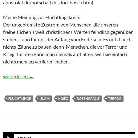
apostolat.de/botschaft/hl-don-bosco.htm)
Meine Meinung zur Flüchtlingskrise:
Der ungebremste Zustrom von Menschen, die unseren
freiheitlichen ( weil christlichen) Werten feindlich gegenüber
stehen, kann für uns der Anfang vom Ende sein. Es nutzt auch
nichts Zäune zu bauen, denn Menschen, die vor Terror und
Krieg flüchten kann man niemals aufhalten, weil sie einfach
nichts mehr zu verlieren haben..
Der Anfang vom Ende?
weiterlesen
→
FLÜCHTLINGE
ISLAM
KRIEG
ROSENKRANZ
TERROR
VIDEO