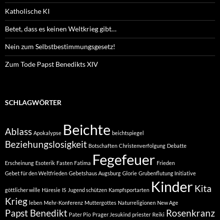
Katholische KI
Betet, dass es keinen Weltkrieg gibt…
Nein zum Selbstbestimmungsgesetz!
Zum Tode Papst Benedikts XIV
SCHLAGWÖRTER
Beichte
Ablass
Apokalypse
beichtspiegel
Beziehungslosigkeit
Botschaften
Christenverfolgung
Debatte
Fegefeuer
Erscheinung
Esoterik
Fasten
Fatima
Frieden
Gebet für den Weltfrieden
Gebetshaus Augsburg
Glorie
Grubenflutung Initiative
Kinder
Kita
göttlicher wille
Häresie
IS
Jugend schützen
Kampfsportarten
Krieg
leben
Mehr-Konferenz
Muttergottes
Naturreligionen
New Age
Papst Benedikt
Rosenkranz
Pater Pio
Prager Jesukind
priester
Reiki