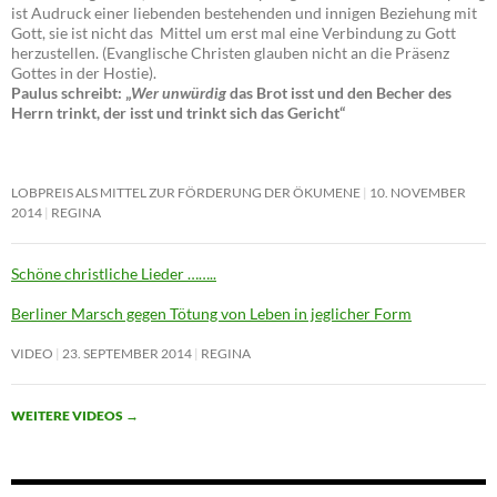
ist Audruck einer liebenden bestehenden und innigen Beziehung mit
Gott, sie ist nicht das Mittel um erst mal eine Verbindung zu Gott
herzustellen. (Evanglische Christen glauben nicht an die Präsenz
Gottes in der Hostie).
Paulus schreibt: „
Wer unwürdig
das Brot isst und den Becher des
Herrn trinkt, der isst und trinkt sich das Gericht“
LOBPREIS ALS MITTEL ZUR FÖRDERUNG DER ÖKUMENE
10. NOVEMBER
2014
REGINA
Schöne christliche Lieder ……..
Berliner Marsch gegen Tötung von Leben in jeglicher Form
VIDEO
23. SEPTEMBER 2014
REGINA
WEITERE VIDEOS
→