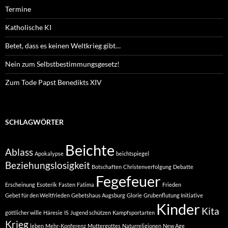
Termine
Katholische KI
Betet, dass es keinen Weltkrieg gibt…
Nein zum Selbstbestimmungsgesetz!
Zum Tode Papst Benedikts XIV
SCHLAGWÖRTER
Beichte
Ablass
Apokalypse
beichtspiegel
Beziehungslosigkeit
Botschaften
Christenverfolgung
Debatte
Fegefeuer
Erscheinung
Esoterik
Fasten
Fatima
Frieden
Gebet für den Weltfrieden
Gebetshaus Augsburg
Glorie
Grubenflutung Initiative
Kinder
Kita
göttlicher wille
Häresie
IS
Jugend schützen
Kampfsportarten
Krieg
leben
Mehr-Konferenz
Muttergottes
Naturreligionen
New Age