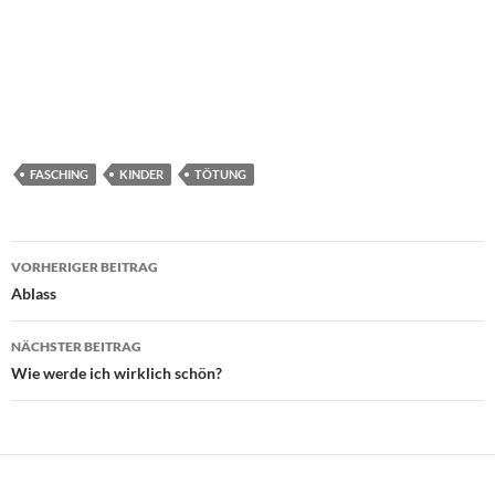
FASCHING
KINDER
TÖTUNG
Beitragsnavigation
VORHERIGER BEITRAG
Ablass
NÄCHSTER BEITRAG
Wie werde ich wirklich schön?