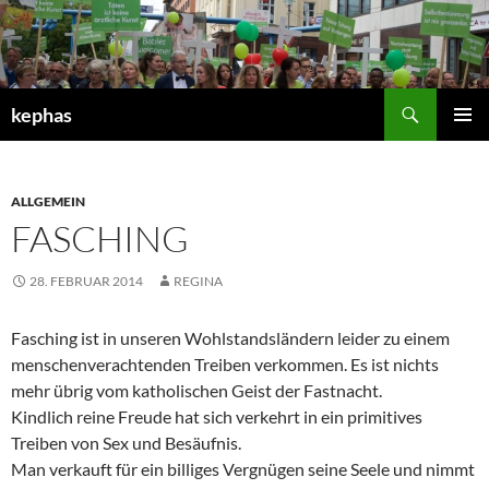
Zum
Inhalt
springen
Suchen
kephas
PRIMÄR
MENÜ
ALLGEMEIN
FASCHING
28. FEBRUAR 2014
REGINA
Fasching ist in unseren Wohlstandsländern leider zu einem
menschenverachtenden Treiben verkommen. Es ist nichts
mehr übrig vom katholischen Geist der Fastnacht.
Kindlich reine Freude hat sich verkehrt in ein primitives
Treiben von Sex und Besäufnis.
Man verkauft für ein billiges Vergnügen seine Seele und nimmt