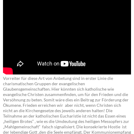
Vorreiter für diese Art von Anbetung sind in erster Linie die
charismatischen Gruppen der evangelischen
Glaubensgemeinschaften. Hier könnten sich katholische wie
evangelische Christen zusammenfinden, um für den Frieden und die
Versöhnung zu beten. Somit wäre dies ein Beitrag zur Förderung der
Ökumene. Frieden erreichen wir aber nicht, wenn Christen sich
nicht an die Kirchengesetze des jeweils anderen halten! Die
Teilnahme an der katholischen Eucharistie ist nicht das Essen eines
„heiligen Brotes“ , wie es die Umdeutung des heiligen Messopfers zur
„Mahlgemeinschaft“ falsch signalisiert. Die konsekrierte Hostie ist
der lebendige Gott ,den die Seele empfängt. Der Kommunionempfang