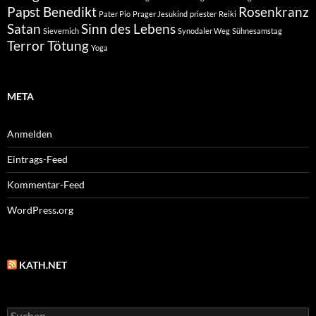
Papst Benedikt
Rosenkranz
Pater Pio
Prager Jesukind
priester
Reiki
Satan
Sinn des Lebens
Sievernich
Synodaler Weg
Sühnesamstag
Terror
Tötung
Yoga
META
Anmelden
Eintrags-Feed
Kommentar-Feed
WordPress.org
KATH.NET
Suchen