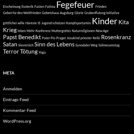
Fegefeuer
Erscheinung
Esoterik
Fasten
Fatima
Frieden
Gebet für den Weltfrieden
Gebetshaus Augsburg
Glorie
Grubenflutung Initiative
Kinder
Kita
göttlicher wille
Häresie
IS
Jugend schützen
Kampfsportarten
Krieg
leben
Mehr-Konferenz
Muttergottes
Naturreligionen
New Age
Papst Benedikt
Rosenkranz
Pater Pio
Prager Jesukind
priester
Reiki
Satan
Sinn des Lebens
Sievernich
Synodaler Weg
Sühnesamstag
Terror
Tötung
Yoga
META
Anmelden
Eintrags-Feed
Kommentar-Feed
WordPress.org