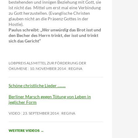
bestehenden und innigen Beziehung mit Gott, sie
ist nicht das Mittel um erst mal eine Verbindung
zu Gott herzustellen. (Evanglische Christen
glauben nicht an die Präsenz Gottes in der
Hostie).
Paulus schreibt: „
Wer unwürdig
das Brot isst und
den Becher des Herrn trinkt, der isst und trinkt
sich das Gericht“
LOBPREIS ALS MITTEL ZUR FÖRDERUNG DER
ÖKUMENE
10. NOVEMBER 2014
REGINA
Schöne christliche Lieder ……..
Berliner Marsch gegen Tötung von Leben in
jeglicher Form
VIDEO
23. SEPTEMBER 2014
REGINA
WEITERE VIDEOS
→