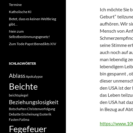
Termine
Ich möchte Sie b
Katholische KI
Geburt“ teilzun
Betet, dass es keinen Weltkrieg
aufhören. Wir si
gibt…
Mensch von Anfa
Nein zum
Selbstbestimmungsgesetz!
Schmerzempfinde
Zum Tode Papst Benedikts XIV
seine Stimme erh
auch noch auf a
man lebendig zer
SCHLAGWÖRTER
lebendigem Leib 
bin gespannt , o
Ablass
Apokalypse
dieser unmensch
Beichte
den USA ist der 
das Leben teilzu
beichtspiegel
Beziehungslosigkeit
den USA hat daz
in Bezug auf Ab
Botschaften
Christenverfolgung
Debatte
Erscheinung
Esoterik
Fasten
Fatima
https://www.100
Fegefeuer