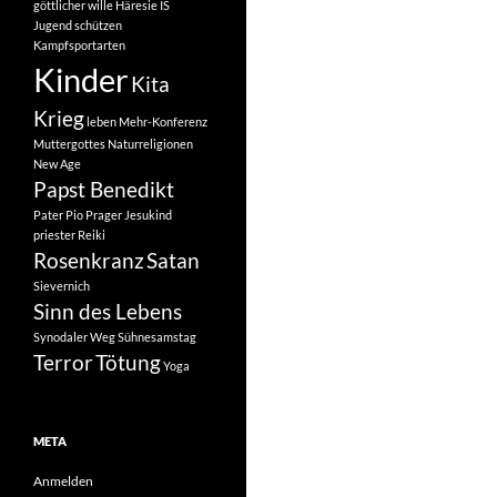
göttlicher wille
Häresie
IS
Jugend schützen
Kampfsportarten
Kinder
Kita
Krieg
leben
Mehr-Konferenz
Muttergottes
Naturreligionen
New Age
Papst Benedikt
Pater Pio
Prager Jesukind
priester
Reiki
Rosenkranz
Satan
Sievernich
Sinn des Lebens
Synodaler Weg
Sühnesamstag
Terror
Tötung
Yoga
META
Anmelden