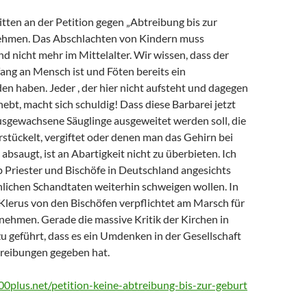
itten an der Petition gegen „Abtreibung bis zur
ehmen. Das Abschlachten von Kindern muss
nd nicht mehr im Mittelalter. Wir wissen, dass der
ng an Mensch ist und Föten bereits ein
n haben. Jeder , der hier nicht aufsteht und dagegen
ebt, macht sich schuldig! Dass diese Barbarei jetzt
usgewachsene Säuglinge ausgeweitet werden soll, die
stückelt, vergiftet oder denen man das Gehirn bei
absaugt, ist an Abartigkeit nicht zu überbieten. Ich
b Priester und Bischöfe in Deutschland angesichts
lichen Schandtaten weiterhin schweigen wollen. In
Klerus von den Bischöfen verpflichtet am Marsch für
nehmen. Gerade die massive Kritik der Kirchen in
u geführt, dass es ein Umdenken in der Gesellschaft
treibungen gegeben hat.
0plus.net/petition-keine-abtreibung-bis-zur-geburt