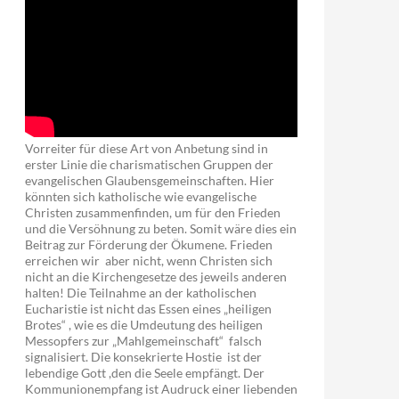
Vorreiter für diese Art von Anbetung sind in
erster Linie die charismatischen Gruppen der
evangelischen Glaubensgemeinschaften. Hier
könnten sich katholische wie evangelische
Christen zusammenfinden, um für den Frieden
und die Versöhnung zu beten. Somit wäre dies ein
Beitrag zur Förderung der Ökumene. Frieden
erreichen wir aber nicht, wenn Christen sich
nicht an die Kirchengesetze des jeweils anderen
halten! Die Teilnahme an der katholischen
Eucharistie ist nicht das Essen eines „heiligen
Brotes“ , wie es die Umdeutung des heiligen
Messopfers zur „Mahlgemeinschaft“ falsch
signalisiert. Die konsekrierte Hostie ist der
lebendige Gott ,den die Seele empfängt. Der
Kommunionempfang ist Audruck einer liebenden