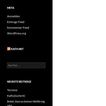
META
Anmelden
Eintrags-Feed
Kommentar-Feed
WordPress.org
KATH.NET
Suchen
nach:
NEUESTE BEITRÄGE
Termine
Katholische KI
Betet, dass es keinen Weltkrieg
gibt…