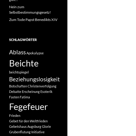
Nein zum
Selbstbestimmungsgesetz!
Zum Tode Papst Benedikts XIV
SCHLAGWÖRTER
Ablass
Apokalypse
Beichte
beichtspiegel
Beziehungslosigkeit
Botschaften
Christenverfolgung
Debatte
Erscheinung
Esoterik
Fasten
Fatima
Fegefeuer
Frieden
Gebet für den Weltfrieden
Gebetshaus Augsburg
Glorie
Grubenflutung Initiative